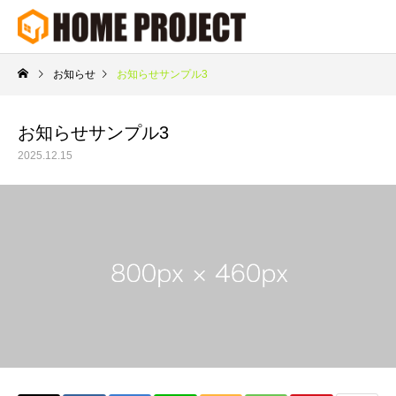
お知らせ
お知らせサンプル3
お知らせサンプル3
Warning
Warning
/home/xs231685/homeproject.jp
/home/xs231685/homeproject.jp
2025.12.15
/home/x
/home/x
Warning
/home/xs231685/homeproject.j
Warning
84