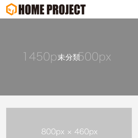
Warning
Warning
/home/xs231685/homeproject.jp
/home/xs231685/homeproject.jp
未分類
/home/x
/home/x
Warning
/home/xs231685/homeproject.j
Warning
84